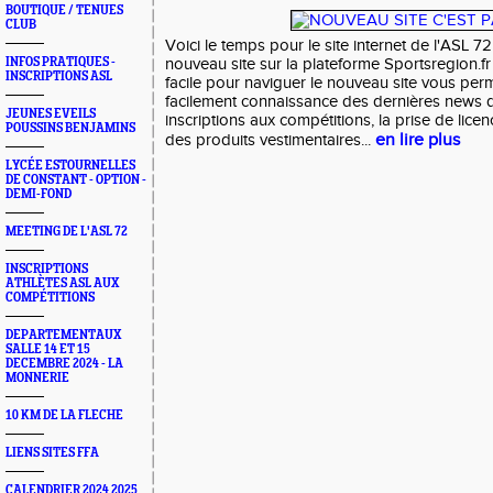
BOUTIQUE / TENUES
CLUB
Voici le temps pour le site internet de l'ASL 7
INFOS PRATIQUES -
nouveau site sur la plateforme Sportsregion.fr
INSCRIPTIONS ASL
facile pour naviguer le nouveau site vous per
facilement connaissance des dernières news du 
JEUNES EVEILS
inscriptions aux compétitions, la prise de lice
POUSSINS BENJAMINS
en lire plus
des produits vestimentaires...
LYCÉE ESTOURNELLES
DE CONSTANT - OPTION -
DEMI-FOND
MEETING DE L'ASL 72
INSCRIPTIONS
ATHLÈTES ASL AUX
COMPÉTITIONS
DEPARTEMENTAUX
SALLE 14 ET 15
DECEMBRE 2024 - LA
MONNERIE
10 KM DE LA FLECHE
LIENS SITES FFA
CALENDRIER 2024 2025