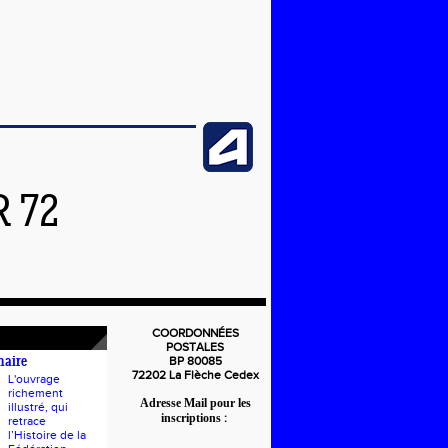
 72
COORDONNÉES
POSTALES
BP 80085
naire
72202 La Flèche Cedex
L'ouvrage
richement
Adresse Mail pour les
illustré, qui
inscriptions
:
retrace
l’Histoire de la