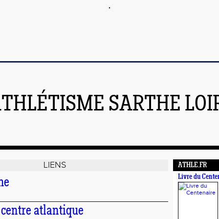
THLÉTISME SARTHE LOIR
LIENS
ATHLE.FR
Livre du Cente
he
 centre atlantique