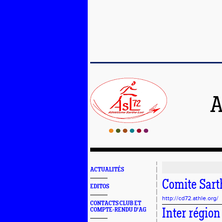
A
ACTUALITÉS
Comite Sart
EDITOS
http://cd72.athle.org/
CONTACTS CLUB ET
COMPTE-RENDU D'AG
Inter région