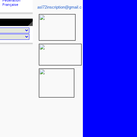
Fédération
Française
asl72inscription@gmail.com
.