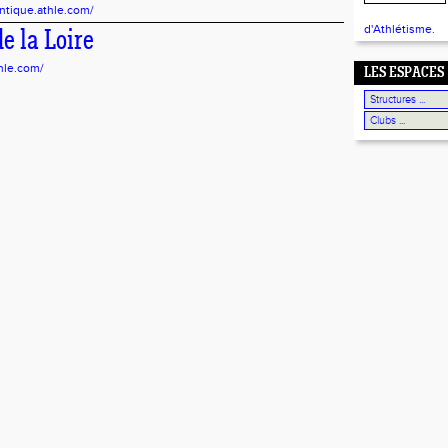
antique.athle.com/
d'Athlétisme.
e la Loire
thle.com/
LES ESPACES